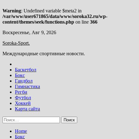
Warning
: Undefined variable $meta2 in
/var/www/user671865/data/www/soroka32.ru/wp-
content/themes/seek/functions.php
on line
366
Skip
Воскресенье, Авг 9, 2026
to
Soroka-Sport.
content
Международные спортивные новости.
Баскетбол
Бокс
Гандбол
Гимнастика
Регби
Футбол
Хоккей
Карта сайта
Найти:
Home
Бокс