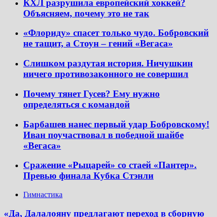
КХЛ разрушила европейский хоккей?
Объясняем, почему это не так
«Флориду» спасет только чудо. Бобровский
не тащит, а Стоун – гений «Вегаса»
Слишком раздутая история. Ничушкин
ничего противозаконного не совершил
Почему тянет Гусев? Ему нужно
определяться с командой
Барбашев нанес первый удар Бобровскому!
Иван поучаствовал в победной шайбе
«Вегаса»
Сражение «Рыцарей» со стаей «Пантер».
Превью финала Кубка Стэнли
Гимнастика
«Да, Далалояну предлагают переход в сборную