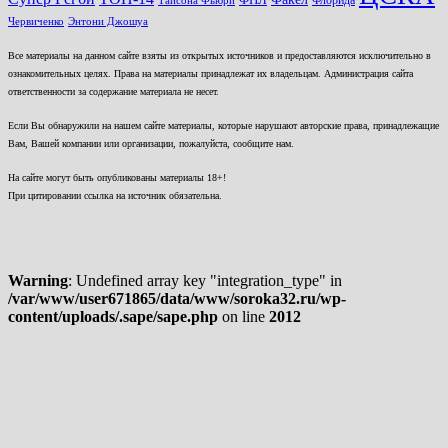
ФНЛ
Флорида
Тайсона Фьюри
Червиченко
Энтони Джошуа
Все материалы на данном сайте взяты из открытых источников и предоставляются исключительно в
ознакомительных целях. Права на материалы принадлежат их владельцам. Администрация сайта
ответственности за содержание материала не несет.
Если Вы обнаружили на нашем сайте материалы, которые нарушают авторские права, принадлежащие
Вам, Вашей компании или организации, пожалуйста, сообщите нам.
На сайте могут быть опубликованы материалы 18+!
При цитировании ссылка на источник обязательна.
Warning
: Undefined array key "integration_type" in
/var/www/user671865/data/www/soroka32.ru/wp-
content/uploads/.sape/sape.php
on line
2012