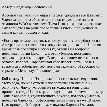
Автор: Владимир Сосновский
Абсолютный чемпион мира в первом среднем весе Джермелл
Чарло заявил, что обязательно нокаутирует временного
чемпиона WBO в этом весе Тима Цзю, когда врачи разрешат
ему вернуться на ринг после травмы кисти, полученной в
самом конце прошлого года.
«Когда врачи мне разрешат, я нокаутирую этого ублюдка из
Австралии, вот и все, что я могу сказать, — заявил Чарло во
время прямого эфира в соцсетях, отвечая на вопрос о
поединке против Цзю. — Да, этот ублюдок постоянно
открывает рот в мой адрес. В первом среднем весе я был и
остаюсь королем. Зарабатывай себе известность. Когда я
встречусь с тобой, для тебя все будет кончено. Я абсолютно
серьезен. Меня ждут большие дела».
Бой между Чарло и Цзю должен был состояться еще в январе
этого года, но был отменен после травмы чемпиона. В
отличие от Чарло, который не выходил на ринг с мая
прошлого года, Цзю в марте нокаутировал экс-чемпиона мира
Тони Харрисона, единственного боксера, которому удалось
победить Чарло на профессиональном ринге, а уже 18 июня
Цзю проведет бой против мексиканца Карлоса Окампо.