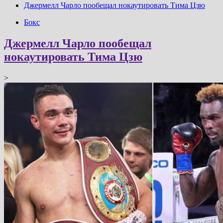
Джермелл Чарло пообещал нокаутировать Тима Цзю
Бокс
Джермелл Чарло пообещал
нокаутировать Тима Цзю
>