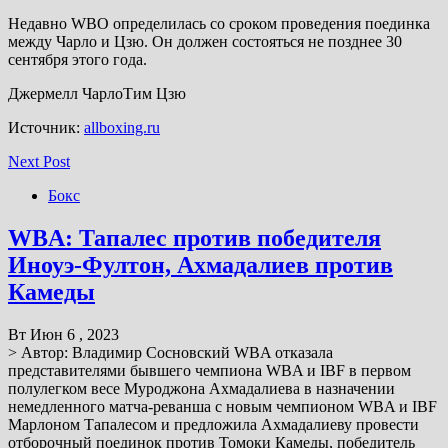
Недавно WBO определилась со сроком проведения поединка
между Чарло и Цзю. Он должен состояться не позднее 30
сентября этого года.
Джермелл ЧарлоТим Цзю
Источник:
allboxing.ru
Next Post
Бокс
WBA: Тапалес против победителя
Иноуэ-Фултон, Ахмадалиев против
Камеды
Вт Июн 6 , 2023
> Автор: Владимир Сосновский WBA отказала
представителями бывшего чемпиона WBA и IBF в первом
полулегком весе Муроджона Ахмадалиева в назначении
немедленного матча-реванша с новым чемпионом WBA и IBF
Марлоном Тапалесом и предложила Ахмадалиеву провести
отборочный поединок против Томоки Камеды, победитель