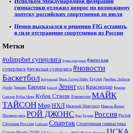
Исполком Международной федерации
гимнастики отложил вопрос по возможному
допуску российских спортсменов до июля
Немов высказался о решении FIG оставить
в силе отстранение спортсменов из России
Метки
#olimpbet суперлига
#женская
#день рождения
#новости
суперлига
#мужская суперлига
Баскетбол
Грузия
Джеймс Леброн
Вегас Голден Найтс
Бобровский
Зенит
Краснодар
Европа
Динамо
Дзюба
КХЛ
Крылья
Енисей
МАЙК
Кубок Стэнли
Локомотив
Советов
Кубок Мира
ТАЙСОН
Мир
НХЛ
Нижний Новгород
Никола Йокич
РОЙ ДЖОНС
Россия
Ростов
Премьер-лига
Реал
Родина
Спартак
Спортивная гимнастика
Сборная России
Соболев
ЦСКА
ТОП-14
Супер Регби
Факел