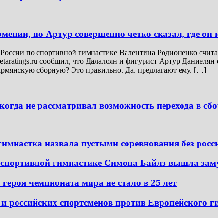
ении, но Артур совершенно четко сказал, где он 
России по спортивной гимнастике Валентина Родионенко счита
etaratings.ru сообщил, что Далалоян и фигурист Артур Даниеля
армянскую сборную? Это правильно. Да, предлагают ему, […]
когда не рассматривал возможность перехода в с
гимнастка назвала пустыми соревнования без росс
 спортивной гимнастике Симона Байлз вышла зам
 героя чемпионата мира не стало в 25 лет
и российских спортсменов против Европейского г