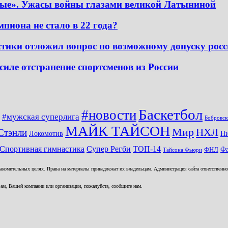
ные». Ужасы войны глазами великой Латыниной
пиона не стало в 22 года?
ики отложил вопрос по возможному допуску росс
силе отстранение спортсменов из России
Баскетбол
#новости
#мужская суперлига
Бобровск
МАЙК ТАЙСОН
Мир
НХЛ
Стэнли
Локомотив
Н
ТОП-14
Спортивная гимнастика
Супер Регби
Фа
ФНЛ
Тайсона Фьюри
комительных целях. Права на материалы принадлежат их владельцам. Администрация сайта ответственност
ам, Вашей компании или организации, пожалуйста, сообщите нам.