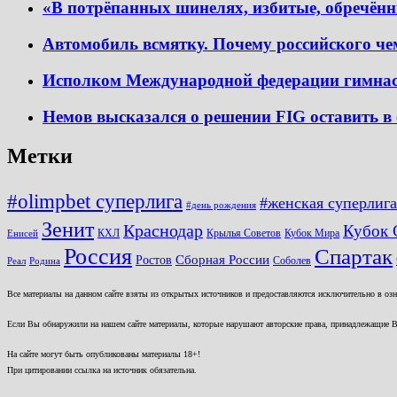
«В потрёпанных шинелях, избитые, обречён
Автомобиль всмятку. Почему российского чем
Исполком Международной федерации гимнаст
Немов высказался о решении FIG оставить в 
Метки
#olimpbet суперлига
#женская суперлига
#день рождения
Зенит
Краснодар
Кубок 
КХЛ
Крылья Советов
Кубок Мира
Енисей
Россия
Спартак
Ростов
Сборная России
Соболев
Реал
Родина
Все материалы на данном сайте взяты из открытых источников и предоставляются исключительно в озна
Если Вы обнаружили на нашем сайте материалы, которые нарушают авторские права, принадлежащие В
На сайте могут быть опубликованы материалы 18+!
При цитировании ссылка на источник обязательна.