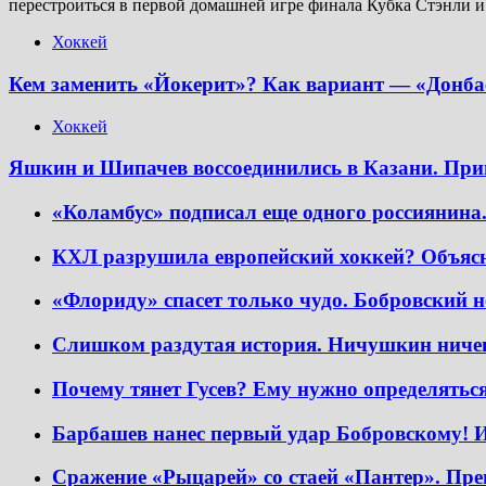
перестроиться в первой домашней игре финала Кубка Стэнли и
Хоккей
Кем заменить «Йокерит»? Как вариант — «Донба
Хоккей
Яшкин и Шипачев воссоединились в Казани. Прине
«Коламбус» подписал еще одного россиянина
КХЛ разрушила европейский хоккей? Объясня
«Флориду» спасет только чудо. Бобровский не
Слишком раздутая история. Ничушкин ничег
Почему тянет Гусев? Ему нужно определятьс
Барбашев нанес первый удар Бобровскому! И
Сражение «Рыцарей» со стаей «Пантер». Пр