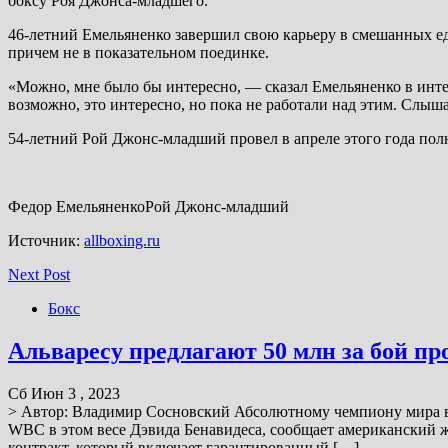
боксу Роя Джонса-младшего.
46-летний Емельяненко завершил свою карьеру в смешанных еди
причем не в показательном поединке.
«Можно, мне было бы интересно, — сказал Емельяненко в инт
возможно, это интересно, но пока не работали над этим. Слыш
54-летний Рой Джонс-младший провел в апреле этого года по
Федор ЕмельяненкоРой Джонс-младший
Источник:
allboxing.ru
Next Post
Бокс
Альваресу предлагают 50 млн за бой пр
Сб Июн 3 , 2023
> Автор: Владимир Сосновский Абсолютному чемпиону мира во
WBC в этом весе Дэвида Бенавидеса, сообщает американский 
контракт, который включает гарантированный […]