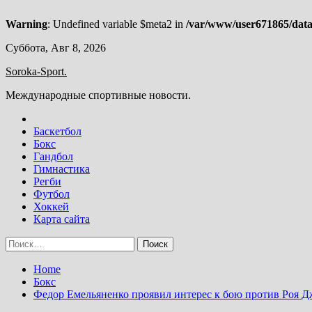
Warning
: Undefined variable $meta2 in
/var/www/user671865/data
Skip
Суббота, Авг 8, 2026
to
Soroka-Sport.
content
Международные спортивные новости.
Баскетбол
Бокс
Гандбол
Гимнастика
Регби
Футбол
Хоккей
Карта сайта
Найти:
Home
Бокс
Федор Емельяненко проявил интерес к бою против Роя Д