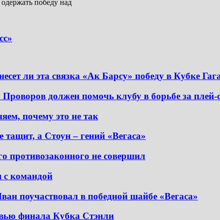
 одержать победу над
сс»
сет ли эта связка «Ак Барсу» победу в Кубке Гаг
. Проворов должен помочь клубу в борьбе за плей
ем, почему это не так
 тащит, а Стоун – гений «Вегаса»
о противозаконного не совершил
я с командой
ван поучаствовал в победной шайбе «Вегаса»
евью финала Кубка Стэнли