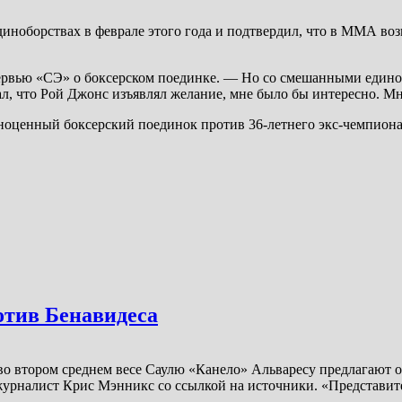
ноборствах в феврале этого года и подтвердил, что в ММА возв
ервью «СЭ» о боксерском поединке. — Но со смешанными едино
ал, что Рой Джонс изъявлял желание, мне было бы интересно. М
лноценный боксерский поединок против 36-летнего экс-чемпион
отив Бенавидеса
 втором среднем весе Саулю «Канело» Альваресу предлагают ок
журналист Крис Мэнникс со ссылкой на источники. «Представит