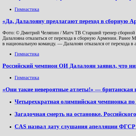
Гимнастика
«Да, Далалояну предлагают переход в сборную Арм
Фото: © Дмитрий Челяпин / Матч ТВ Старший тренер сборной 
Далалояна отказаться от перехода в сборную Армении. Ранее M
в национальную команду. — Далалоян отказался от перехода в 
Гимнастика
Российский чемпион ОИ Далалоян заявил, что ни
Гимнастика
«Они такие невероятные атлеты!» — британская 
Четырехкратная олимпийская чемпионка по
Загадочная смерть на остановке. Российского
CAS назвал дату слушания апелляции ФГСР 