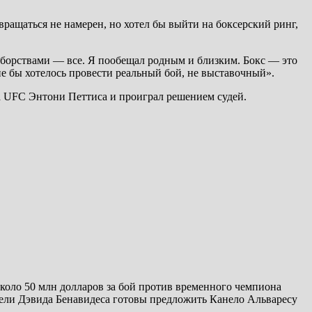
ращаться не намерен, но хотел бы выйти на боксерский ринг,
борствами — все. Я пообещал родным и близким. Бокс — это
не бы хотелось провести реальный бой, не выставочный».
а UFC Энтони Петтиса и проиграл решением судей.
оло 50 млн долларов за бой против временного чемпиона
ели Дэвида Бенавидеса готовы предложить Канело Альваресу