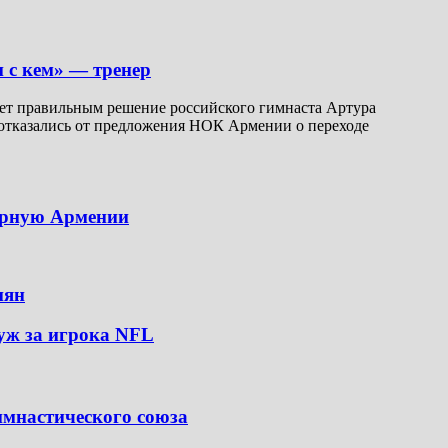
и с кем» — тренер
ет правильным решение российского гимнаста Артура
н отказались от предложения НОК Армении о переходе
борную Армении
иян
уж за игрока NFL
имнастического союза