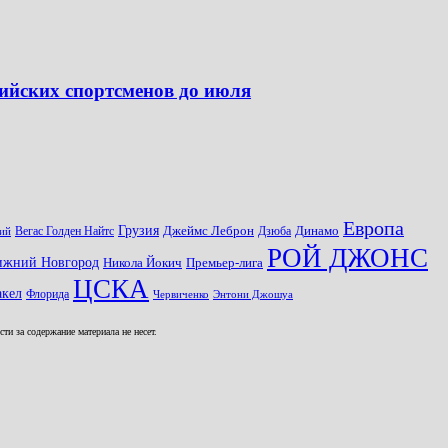
ийских спортсменов до июля
Европа
Грузия
Джеймс Леброн
Динамо
Вегас Голден Найтс
Дзюба
ий
РОЙ ДЖОНС
ижний Новгород
Никола Йокич
Премьер-лига
ЦСКА
кел
Флорида
Червиченко
Энтони Джошуа
и за содержание материала не несет.