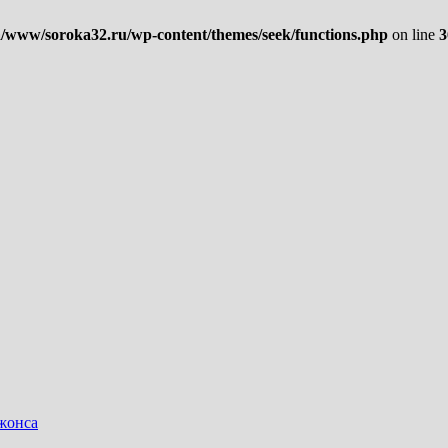
/www/soroka32.ru/wp-content/themes/seek/functions.php
on line
3
жонса