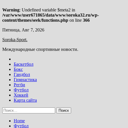
Warning
: Undefined variable $meta2 in
/var/www/user671865/data/www/soroka32.ru/wp-
content/themes/seek/functions.php
on line
366
Skip
Пятница, Авг 7, 2026
to
Soroka-Sport.
content
Международные спортивные новости.
Баскетбол
Бокс
Гандбол
Гимнастика
Регби
Футбол
Хоккей
Карта сайта
Найти:
Home
Футбол