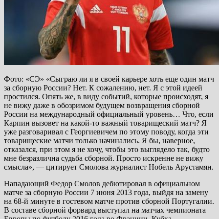
Фото: «СЭ»
«Сыграю ли я в своей карьере хоть еще один матч
за сборную России? Нет. К сожалению, нет. Я с этой идеей
простился. Опять же, в виду событий, которые происходят, я
не вижу даже в обозримом будущем возвращения сборной
России на международный официальный уровень… Что, если
Карпин вызовет на какой-то важный товарищеский матч? Я
уже разговаривал с Георгиевичем по этому поводу, когда эти
товарищеские матчи только начинались. Я бы, наверное,
отказался, при этом я не хочу, чтобы это выглядело так, будто
мне безразлична судьба сборной. Просто искренне не вижу
смысла», — цитирует Смолова журналист Нобель Арустамян.
Нападающий Федор Смолов дебютировал в официальном
матче за сборную России 7 июня 2013 года, выйдя на замену
на 68-й минуте в гостевом матче против сборной Португалии.
В составе сборной форвард выступал на матчах чемпионата
Европы по футболу 2016 года во Франции, Кубка