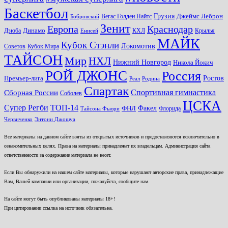
Баскетбол
Грузия
Джеймс Леброн
Вегас Голден Найтс
Бобровский
Зенит
Краснодар
Европа
Динамо
Дзюба
КХЛ
Крылья
Енисей
МАЙК
Кубок Стэнли
Локомотив
Советов
Кубок Мира
ТАЙСОН
Мир
НХЛ
Нижний Новгород
Никола Йокич
РОЙ ДЖОНС
Россия
Ростов
Премьер-лига
Реал
Родина
Спартак
Спортивная гимнастика
Сборная России
Соболев
ЦСКА
ТОП-14
Супер Регби
Факел
ФНЛ
Флорида
Тайсона Фьюри
Червиченко
Энтони Джошуа
Все материалы на данном сайте взяты из открытых источников и предоставляются исключительно в
ознакомительных целях. Права на материалы принадлежат их владельцам. Администрация сайта
ответственности за содержание материала не несет.
Если Вы обнаружили на нашем сайте материалы, которые нарушают авторские права, принадлежащие
Вам, Вашей компании или организации, пожалуйста, сообщите нам.
На сайте могут быть опубликованы материалы 18+!
При цитировании ссылка на источник обязательна.