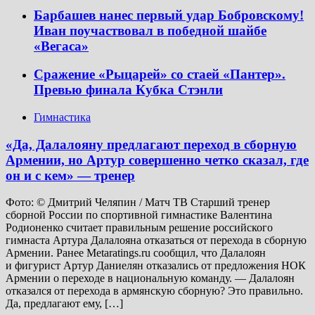
Барбашев нанес первый удар Бобровскому!
Иван поучаствовал в победной шайбе
«Вегаса»
Сражение «Рыцарей» со стаей «Пантер».
Превью финала Кубка Стэнли
Гимнастика
«Да, Далалояну предлагают переход в сборную
Армении, но Артур совершенно четко сказал, где
он и с кем» — тренер
Фото: © Дмитрий Челяпин / Матч ТВ Старший тренер
сборной России по спортивной гимнастике Валентина
Родионенко считает правильным решение российского
гимнаста Артура Далалояна отказаться от перехода в сборную
Армении. Ранее Metaratings.ru сообщил, что Далалоян
и фигурист Артур Даниелян отказались от предложения НОК
Армении о переходе в национальную команду. — Далалоян
отказался от перехода в армянскую сборную? Это правильно.
Да, предлагают ему, […]