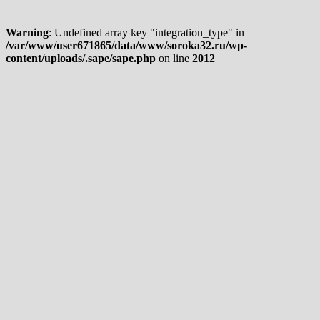
Warning
: Undefined array key "integration_type" in
/var/www/user671865/data/www/soroka32.ru/wp-
content/uploads/.sape/sape.php
on line
2012