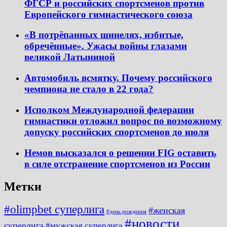
ФГСР и российских спортсменов против
Европейского гимнастического союза
«В потрёпанных шинелях, избитые,
обречённые». Ужасы войны глазами
великой Латыниной
Автомобиль всмятку. Почему российского
чемпиона не стало в 22 года?
Исполком Международной федерации
гимнастики отложил вопрос по возможному
допуску российских спортсменов до июля
Немов высказался о решении FIG оставить
в силе отстранение спортсменов из России
Метки
#olimpbet суперлига
#женская
#день рождения
#новости
суперлига
#мужская суперлига