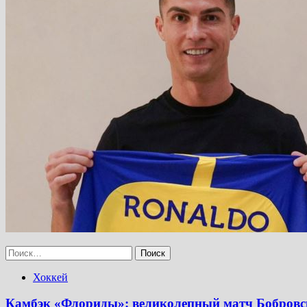
Найти:
Хоккей
Камбэк «Флориды»: великолепный матч Бобровско