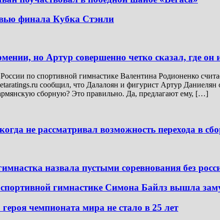
евью финала Кубка Стэнли
ении, но Артур совершенно четко сказал, где он 
России по спортивной гимнастике Валентина Родионенко счита
etaratings.ru сообщил, что Далалоян и фигурист Артур Даниеля
армянскую сборную? Это правильно. Да, предлагают ему, […]
когда не рассматривал возможность перехода в с
гимнастка назвала пустыми соревнования без росс
 спортивной гимнастике Симона Байлз вышла зам
 героя чемпионата мира не стало в 25 лет