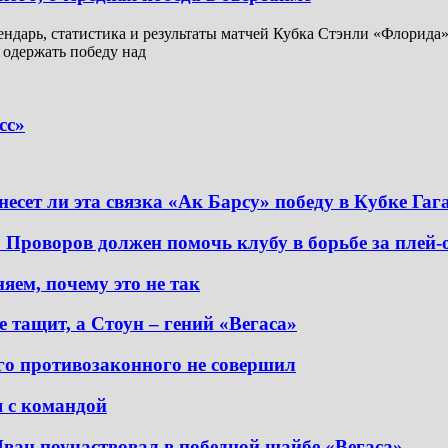
ендарь, статистика и результаты матчей Кубка Стэнли «Флорида»,
 одержать победу над
сс»
сет ли эта связка «Ак Барсу» победу в Кубке Гаг
. Проворов должен помочь клубу в борьбе за плей
ем, почему это не так
 тащит, а Стоун – гений «Вегаса»
о противозаконного не совершил
я с командой
ван поучаствовал в победной шайбе «Вегаса»