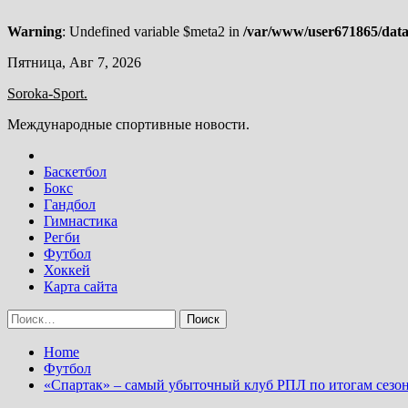
Warning
: Undefined variable $meta2 in
/var/www/user671865/data
Skip
Пятница, Авг 7, 2026
to
Soroka-Sport.
content
Международные спортивные новости.
Баскетбол
Бокс
Гандбол
Гимнастика
Регби
Футбол
Хоккей
Карта сайта
Найти:
Home
Футбол
«Спартак» – самый убыточный клуб РПЛ по итогам сезон