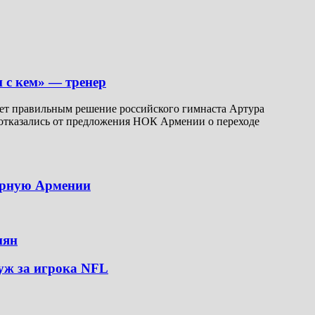
и с кем» — тренер
ет правильным решение российского гимнаста Артура
н отказались от предложения НОК Армении о переходе
борную Армении
иян
уж за игрока NFL