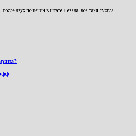
 после двух пощечин в штате Невада, все-таки смогла
арина?
-офф