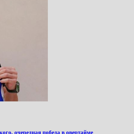
го, очередная победа в овертайме