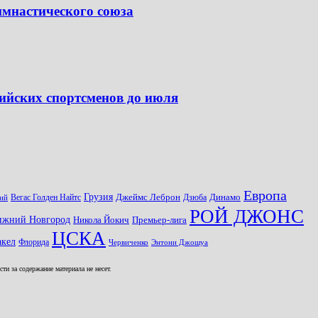
имнастического союза
ийских спортсменов до июля
Европа
Грузия
Джеймс Леброн
Динамо
Вегас Голден Найтс
Дзюба
ий
РОЙ ДЖОНС
ижний Новгород
Никола Йокич
Премьер-лига
ЦСКА
кел
Флорида
Червиченко
Энтони Джошуа
и за содержание материала не несет.