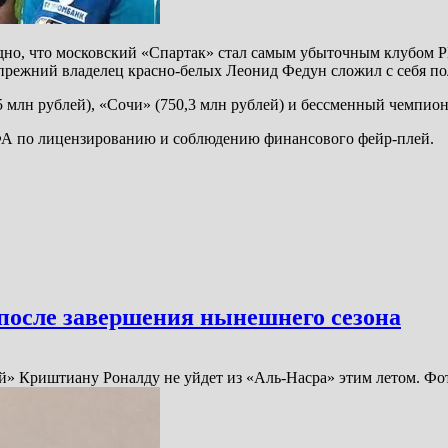
но, что московский «Спартак» стал самым убыточным клубом Р
 прежний владелец красно-белых Леонид Федун сложил с себя п
лн рублей), «Сочи» (750,3 млн рублей) и бессменный чемпион Р
ФА по лицензированию и соблюдению финансового фейр-плей.
после завершения нынешнего сезона
ей» Криштиану Роналду не уйдет из «Аль-Насра» этим летом. Ф