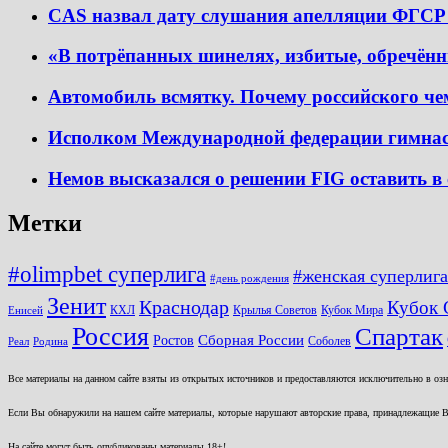
CAS назвал дату слушания апелляции ФГСР 
«В потрёпанных шинелях, избитые, обречён
Автомобиль всмятку. Почему российского чем
Исполком Международной федерации гимнаст
Немов высказался о решении FIG оставить в 
Метки
#olimpbet суперлига
#женская суперлига
#день рождения
Зенит
Краснодар
Кубок 
КХЛ
Крылья Советов
Кубок Мира
Енисей
Россия
Спартак
Ростов
Сборная России
Соболев
Реал
Родина
Все материалы на данном сайте взяты из открытых источников и предоставляются исключительно в озна
Если Вы обнаружили на нашем сайте материалы, которые нарушают авторские права, принадлежащие В
На сайте могут быть опубликованы материалы 18+!