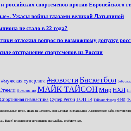
и российских спортсменов против Европейского г
ные». Ужасы войны глазами великой Латыниной
пиона не стало в 22 года?
ики отложил вопрос по возможному допуску росс
силе отстранение спортсменов из России
Баскетбол
#новости
#мужская суперлига
Бобровск
МАЙК ТАЙСОН
Мир
НХЛ
Стэнли
Локомотив
Н
ТОП-14
Спортивная гимнастика
Супер Регби
Фа
ФНЛ
Тайсона Фьюри
комительных целях. Права на материалы принадлежат их владельцам. Администрация сайта ответственност
ам, Вашей компании или организации, пожалуйста, сообщите нам.