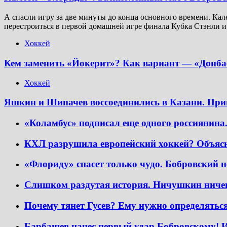
А спасли игру за две минуты до конца основного времени. Кал
перестроиться в первой домашней игре финала Кубка Стэнли и
Хоккей
Кем заменить «Йокерит»? Как вариант — «Донба
Хоккей
Яшкин и Шипачев воссоединились в Казани. Прине
«Коламбус» подписал еще одного россиянина
КХЛ разрушила европейский хоккей? Объясня
«Флориду» спасет только чудо. Бобровский не
Слишком раздутая история. Ничушкин ничег
Почему тянет Гусев? Ему нужно определятьс
Барбашев нанес первый удар Бобровскому! И