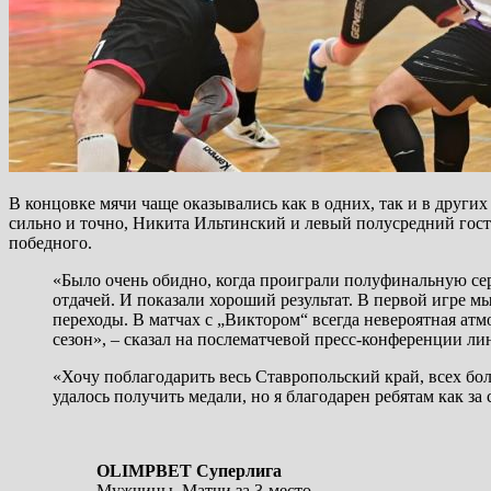
В концовке мячи чаще оказывались как в одних, так и в друг
сильно и точно, Никита Ильтинский и левый полусредний гос
победного.
«Было очень обидно, когда проиграли полуфинальную сер
отдачей. И показали хороший результат. В первой игре м
переходы. В матчах с „Виктором“ всегда невероятная атмо
сезон», – сказал на послематчевой пресс-конференции 
«Хочу поблагодарить весь Ставропольский край, всех бол
удалось получить медали, но я благодарен ребятам как за
OLIMPBET
Суперлига
Мужчины. Матчи за 3-место