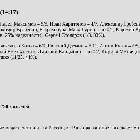
(14:17)
, Павел Максимов – 5/5, Иван Харитонов – 4/7, Александр Гребенк
Радомир Врачевич, Егор Кочура, Марк Ларин – по 0/1, Радомир В
ов, 25% надежности), Сергей Столяров (1/3, 33%).
Александр Котов – 6/9, Евгений Дземин – 5/11, Артем Кулак – 4/
колай Емельяненко, Дмитрий Кандыбин – по 0/2, Кирилл Медведк
шко (11/25, 44%).
 750 зрителей
 медали чемпионата России, а «Виктор» занимает высокое четве