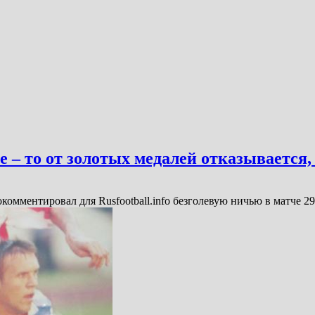
е – то от золотых медалей отказывается,
мментировал для Rusfootball.info безголевую ничью в матче 2