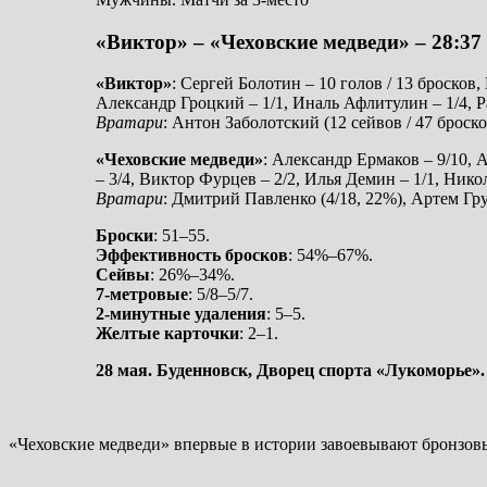
«Виктор» – «Чеховские медведи» – 28:37 
«Виктор»
: Сергей Болотин – 10 голов / 13 бросков
Александр Гроцкий – 1/1, Иналь Афлитулин – 1/4, 
Вратари
: Антон Заболотский (12 сейвов / 47 броск
«Чеховские медведи»
: Александр Ермаков – 9/10, 
– 3/4, Виктор Фурцев – 2/2, Илья Демин – 1/1, Ни
Вратари
: Дмитрий Павленко (4/18, 22%), Артем Гру
Броски
: 51–55.
Эффективность бросков
: 54%–67%.
Сейвы
: 26%–34%.
7-метровые
: 5/8–5/7.
2-минутные удаления
: 5–5.
Желтые карточки
: 2–1.
28 мая. Буденновск, Дворец спорта «Лукоморье».
«Чеховские медведи» впервые в истории завоевывают бронзовые