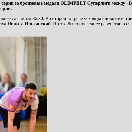
атч серии за бронзовые медали OLIMPBET Суперлиги между «
тории.
льнее со счетом 36:30. Во второй встрече чеховцы вновь не вст
плуа
Никита Ильтинский
. Но это было последнее равенство в с