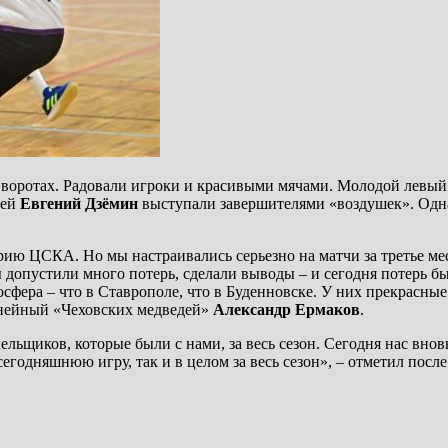
их воротах. Радовали игроки и красивыми мячами. Молодой лев
тей
Евгений Дзёмин
выступали завершителями «воздушек». Одна
ию ЦСКА. Но мы настраивались серьезно на матчи за третье мест
ы допустили много потерь, сделали выводы – и сегодня потерь б
сфера – что в Ставрополе, что в Буденновске. У них прекрасные
линейный «Чеховских медведей»
Александр Ермаков
.
ельщиков, которые были с нами, за весь сезон. Сегодня нас внов
 сегодняшнюю игру, так и в целом за весь сезон», – отметил пос