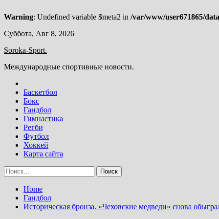
Warning
: Undefined variable $meta2 in
/var/www/user671865/data
Skip
Суббота, Авг 8, 2026
to
Soroka-Sport.
content
Международные спортивные новости.
Баскетбол
Бокс
Гандбол
Гимнастика
Регби
Футбол
Хоккей
Карта сайта
Найти:
Home
Гандбол
Историческая бронза. «Чеховские медведи» снова обыгра