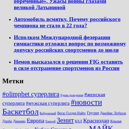
обречённые». Ужасы войны глазами
великой Латыниной
Автомобиль всмятку. Почему российского
чемпиона не стало в 22 года?
Исполком Международной федерации
гимнастики отложил вопрос по возможному
допуску российских спортсменов до июля
Немов высказался о решении FIG оставить
в силе отстранение спортсменов из России
Метки
#olimpbet суперлига
#женская
#день рождения
#новости
суперлига
#мужская суперлига
Баскетбол
Грузия
Джеймс Леброн
Вегас Голден Найтс
Бобровский
Зенит
Краснодар
Европа
Динамо
Дзюба
КХЛ
Крылья
Енисей
МАЙК