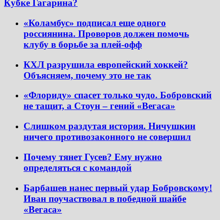
Кубке Гагарина?
«Коламбус» подписал еще одного
россиянина. Проворов должен помочь
клубу в борьбе за плей-офф
КХЛ разрушила европейский хоккей?
Объясняем, почему это не так
«Флориду» спасет только чудо. Бобровский
не тащит, а Стоун – гений «Вегаса»
Слишком раздутая история. Ничушкин
ничего противозаконного не совершил
Почему тянет Гусев? Ему нужно
определяться с командой
Барбашев нанес первый удар Бобровскому!
Иван поучаствовал в победной шайбе
«Вегаса»