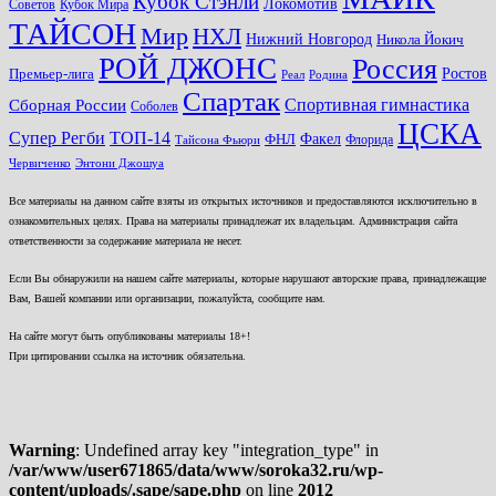
Кубок Стэнли
Локомотив
Советов
Кубок Мира
ТАЙСОН
Мир
НХЛ
Нижний Новгород
Никола Йокич
РОЙ ДЖОНС
Россия
Ростов
Премьер-лига
Реал
Родина
Спартак
Спортивная гимнастика
Сборная России
Соболев
ЦСКА
ТОП-14
Супер Регби
Факел
ФНЛ
Флорида
Тайсона Фьюри
Червиченко
Энтони Джошуа
Все материалы на данном сайте взяты из открытых источников и предоставляются исключительно в
ознакомительных целях. Права на материалы принадлежат их владельцам. Администрация сайта
ответственности за содержание материала не несет.
Если Вы обнаружили на нашем сайте материалы, которые нарушают авторские права, принадлежащие
Вам, Вашей компании или организации, пожалуйста, сообщите нам.
На сайте могут быть опубликованы материалы 18+!
При цитировании ссылка на источник обязательна.
Warning
: Undefined array key "integration_type" in
/var/www/user671865/data/www/soroka32.ru/wp-
content/uploads/.sape/sape.php
on line
2012