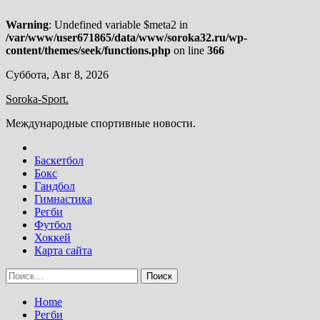
Warning
: Undefined variable $meta2 in
/var/www/user671865/data/www/soroka32.ru/wp-
content/themes/seek/functions.php
on line
366
Skip
Суббота, Авг 8, 2026
to
Soroka-Sport.
content
Международные спортивные новости.
Баскетбол
Бокс
Гандбол
Гимнастика
Регби
Футбол
Хоккей
Карта сайта
Найти:
Home
Регби