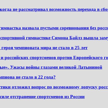
когда не рассматривал возможность перехода в с
гимнастка назвала пустыми соревнования без росс
 спортивной гимнастике Симона Байлз вышла зам
 героя чемпионата мира не стало в 25 лет
и российских спортсменов против Европейского г
ные». Ужасы войны глазами великой Латыниной
пиона не стало в 22 года?
ики отложил вопрос по возможному допуску росс
силе отстранение спортсменов из России