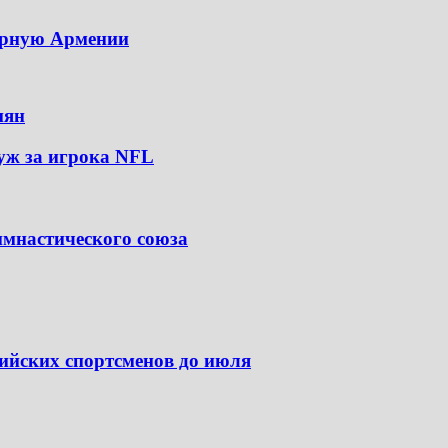
борную Армении
иян
уж за игрока NFL
имнастического союза
ийских спортсменов до июля