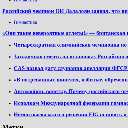
Российский чемпион ОИ Далалоян заявил, что ни
Гимнастика
«Они такие невероятные атлеты!» — британская 
Четырехкратная олимпийская чемпионка по
Загадочная смерть на остановке. Российского
CAS назвал дату слушания апелляции ФГСР 
«В потрёпанных шинелях, избитые, обречён
Автомобиль всмятку. Почему российского чем
Исполком Международной федерации гимнаст
Немов высказался о решении FIG оставить в 
Метки