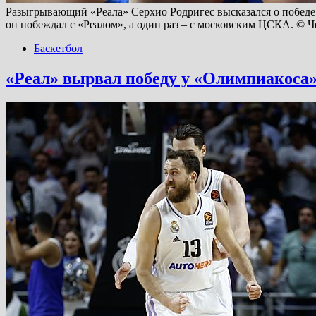
Разыгрывающий «Реала» Серхио Родригес высказался о победе в
он побеждал с «Реалом», а один раз – с московским ЦСКА. © 
Баскетбол
«Реал» вырвал победу у «Олимпиакоса