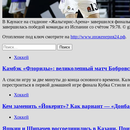
В Каунасе на стадионе «Жальгирис-Арена» завершился финаль
завершилась победой команды из Испании со счётом 79:78. © gl
Отопление под ключ смотрите на
http://www.инженерия24.рф
.
Найти:
Хоккей
Камбэк «Флориды»: великолепный матч Бобровско
А спасли игру за две минуты до конца основного времени. Кал
перестроиться в первой домашней игре финала Кубка Стэнли 
Хоккей
Кем заменить «Йокерит»? Как вариант — «Донба
Хоккей
Яшкин и Шипачев воссоединились в Казани. Прине