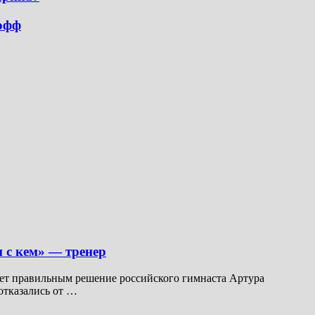
-офф
и с кем» — тренер
ет правильным решение российского гимнаста Артура
отказались от …