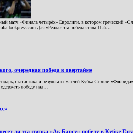
ный матч «Финала четырёх» Евролиги, в котором греческий «Ол
oballookpress.com Для «Реала» эта победа стала 11-й…
го, очередная победа в овертайме
ендарь, статистика и результаты матчей Кубка Стэнли «Флорида»,
и одержать победу над…
сс»
сет ли эта связка «Ак Барсу» победу в Кубке Гаг