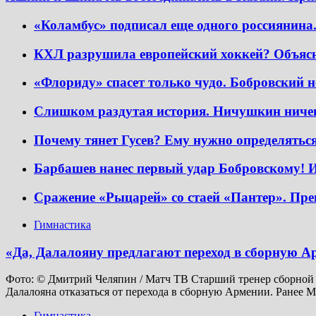
«Коламбус» подписал еще одного россиянина
КХЛ разрушила европейский хоккей? Объясня
«Флориду» спасет только чудо. Бобровский не
Слишком раздутая история. Ничушкин ничег
Почему тянет Гусев? Ему нужно определятьс
Барбашев нанес первый удар Бобровскому! И
Сражение «Рыцарей» со стаей «Пантер». Пр
Гимнастика
«Да, Далалояну предлагают переход в сборную Арм
Фото: © Дмитрий Челяпин / Матч ТВ Старший тренер сборной 
Далалояна отказаться от перехода в сборную Армении. Ранее M
Гимнастика