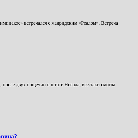
импиакос» встречался с мадридским «Реалом». Встреча
 после двух пощечин в штате Невада, все-таки смогла
арина?