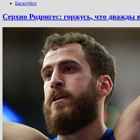
Баскетбол
Серхио Родригес: горжусь, что дважды