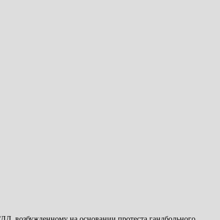
ДД, возбужденному на основании протеста гандбольного