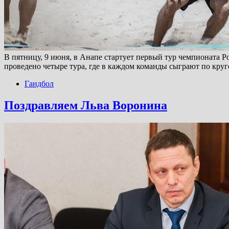
В пятницу, 9 июня, в Анапе стартует первый тур чемпионата Р
проведено четыре тура, где в каждом команды сыграют по кр
Гандбол
Поздравляем Льва Воронина