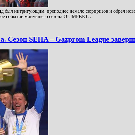
 был интригующим, преподнес немало сюрпризов и обрел ново
мкое событие минувшего сезона OLIMPBET…
а. Сезон SEHA – Gazprom League завер