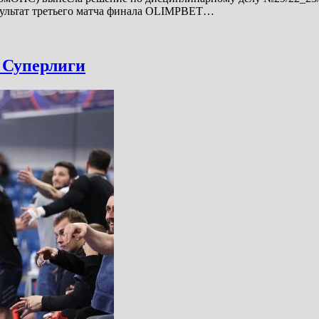
езультат третьего матча финала OLIMPBET…
 Суперлиги