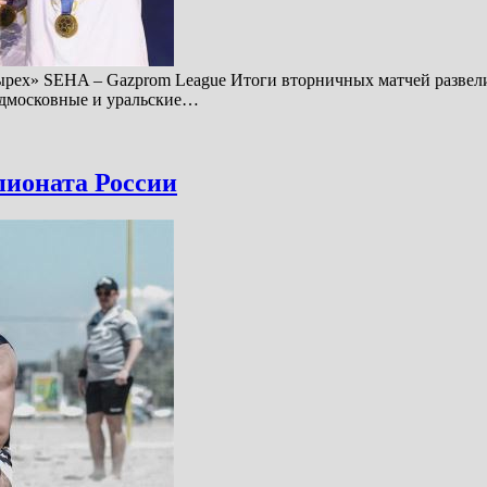
тырех» SEHA – Gazprom League Итоги вторничных матчей развел
 подмосковные и уральские…
пионата России