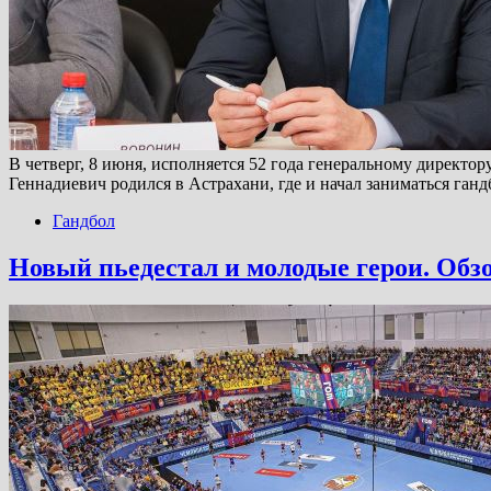
В четверг, 8 июня, исполняется 52 года генеральному директ
Геннадиевич родился в Астрахани, где и начал заниматься ган
Гандбол
Новый пьедестал и молодые герои. Об