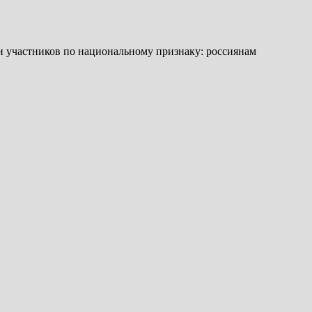
и участников по национальному признаку: россиянам