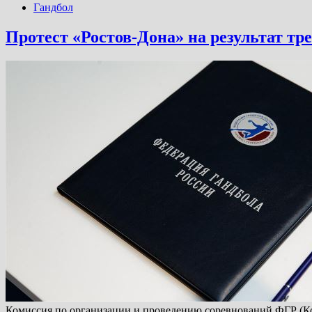
Гандбол
Протест «Ростов-Дона» на результат т
Комиссия по организации и проведению соревнований ФГР (К