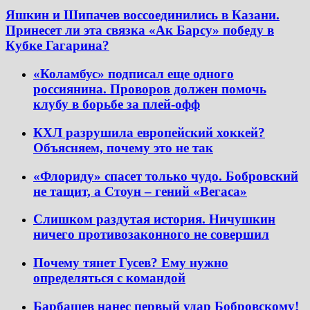
Яшкин и Шипачев воссоединились в Казани.
Принесет ли эта связка «Ак Барсу» победу в
Кубке Гагарина?
«Коламбус» подписал еще одного
россиянина. Проворов должен помочь
клубу в борьбе за плей-офф
КХЛ разрушила европейский хоккей?
Объясняем, почему это не так
«Флориду» спасет только чудо. Бобровский
не тащит, а Стоун – гений «Вегаса»
Слишком раздутая история. Ничушкин
ничего противозаконного не совершил
Почему тянет Гусев? Ему нужно
определяться с командой
Барбашев нанес первый удар Бобровскому!