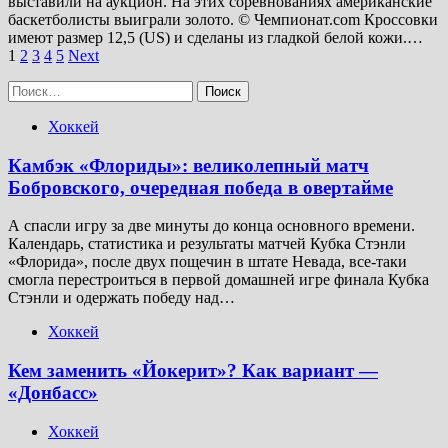
выставили на аукцион. На этих соревнованиях американские
баскетболисты выиграли золото. © Чемпионат.com Кроссовки
имеют размер 12,5 (US) и сделаны из гладкой белой кожи.…
Пагинация
1
2
3
4
5
Next
записей
Найти:
Хоккей
Камбэк «Флориды»: великолепный матч
Бобровского, очередная победа в овертайме
А спасли игру за две минуты до конца основного времени.
Календарь, статистика и результаты матчей Кубка Стэнли
«Флорида», после двух пощечин в штате Невада, все-таки
смогла перестроиться в первой домашней игре финала Кубка
Стэнли и одержать победу над…
Хоккей
Кем заменить «Йокерит»? Как вариант —
«Донбасс»
Хоккей