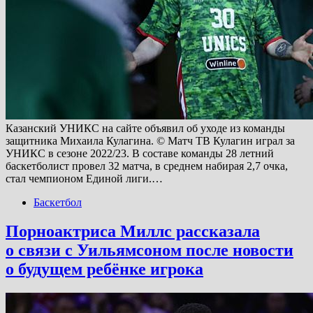
Казанский УНИКС на сайте объявил об уходе из команды
защитника Михаила Кулагина. © Матч ТВ Кулагин играл за
УНИКС в сезоне 2022/23. В составе команды 28 летний
баскетболист провел 32 матча, в среднем набирая 2,7 очка,
стал чемпионом Единой лиги.…
Баскетбол
Порноактриса Миллс рассказала
о связи с Уильямсоном после новости
о будущем ребёнке игрока