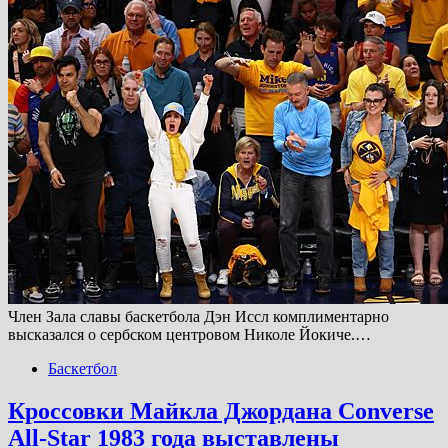
Член Зала славы баскетбола Дэн Иссл комплиментарно
высказался о сербском центровом Николе Йокиче.…
Баскетбол
Кроссовки Майкла Джордана Converse
All-Star 1983 года выставлены