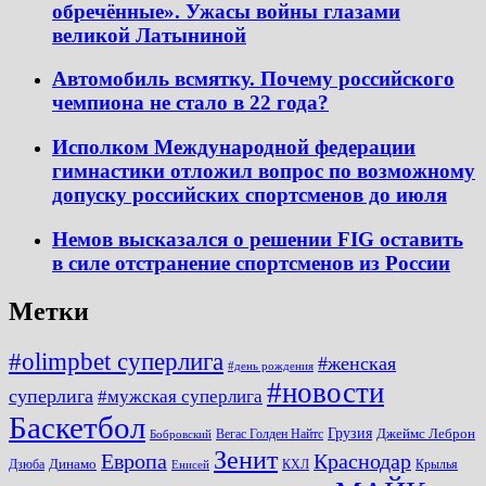
обречённые». Ужасы войны глазами
великой Латыниной
Автомобиль всмятку. Почему российского
чемпиона не стало в 22 года?
Исполком Международной федерации
гимнастики отложил вопрос по возможному
допуску российских спортсменов до июля
Немов высказался о решении FIG оставить
в силе отстранение спортсменов из России
Метки
#olimpbet суперлига
#женская
#день рождения
#новости
суперлига
#мужская суперлига
Баскетбол
Грузия
Джеймс Леброн
Вегас Голден Найтс
Бобровский
Зенит
Краснодар
Европа
Динамо
Дзюба
КХЛ
Крылья
Енисей