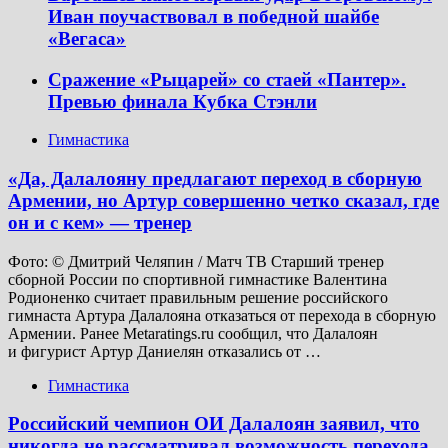
Иван поучаствовал в победной шайбе
«Вегаса»
Сражение «Рыцарей» со стаей «Пантер».
Превью финала Кубка Стэнли
Гимнастика
«Да, Далалояну предлагают переход в сборную
Армении, но Артур совершенно четко сказал, где
он и с кем» — тренер
Фото: © Дмитрий Челяпин / Матч ТВ Старший тренер
сборной России по спортивной гимнастике Валентина
Родионенко считает правильным решение российского
гимнаста Артура Далалояна отказаться от перехода в сборную
Армении. Ранее Metaratings.ru сообщил, что Далалоян
и фигурист Артур Даниелян отказались от …
Гимнастика
Российский чемпион ОИ Далалоян заявил, что
никогда не рассматривал возможность перехода