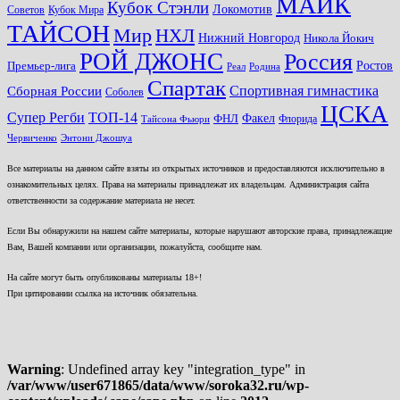
МАЙК
Кубок Стэнли
Локомотив
Советов
Кубок Мира
ТАЙСОН
Мир
НХЛ
Нижний Новгород
Никола Йокич
РОЙ ДЖОНС
Россия
Ростов
Премьер-лига
Реал
Родина
Спартак
Спортивная гимнастика
Сборная России
Соболев
ЦСКА
ТОП-14
Супер Регби
Факел
ФНЛ
Флорида
Тайсона Фьюри
Червиченко
Энтони Джошуа
Все материалы на данном сайте взяты из открытых источников и предоставляются исключительно в
ознакомительных целях. Права на материалы принадлежат их владельцам. Администрация сайта
ответственности за содержание материала не несет.
Если Вы обнаружили на нашем сайте материалы, которые нарушают авторские права, принадлежащие
Вам, Вашей компании или организации, пожалуйста, сообщите нам.
На сайте могут быть опубликованы материалы 18+!
При цитировании ссылка на источник обязательна.
Warning
: Undefined array key "integration_type" in
/var/www/user671865/data/www/soroka32.ru/wp-