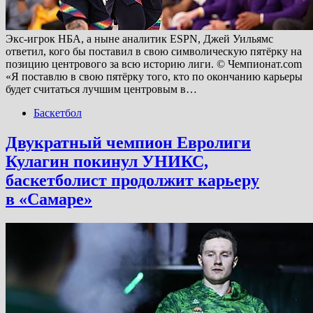
Экс-игрок НБА, а ныне аналитик ESPN, Джей Уильямс
ответил, кого бы поставил в свою символическую пятёрку на
позицию центрового за всю историю лиги. © Чемпионат.com
«Я поставлю в свою пятёрку того, кто по окончанию карьеры
будет считаться лучшим центровым в…
Баскетбол
Двукратный чемпион Евролиги
Кулагин покинул УНИКС,
баскетболист продолжит карьеру
в «Самаре»