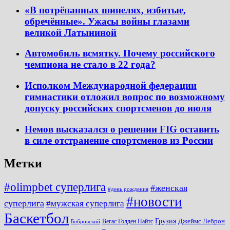
«В потрёпанных шинелях, избитые,
обречённые». Ужасы войны глазами
великой Латыниной
Автомобиль всмятку. Почему российского
чемпиона не стало в 22 года?
Исполком Международной федерации
гимнастики отложил вопрос по возможному
допуску российских спортсменов до июля
Немов высказался о решении FIG оставить
в силе отстранение спортсменов из России
Метки
#olimpbet суперлига
#женская
#день рождения
#новости
суперлига
#мужская суперлига
Баскетбол
Грузия
Джеймс Леброн
Вегас Голден Найтс
Бобровский