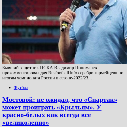
Бывший защитник ЦСКА Владимир Пономарев
прокомментировал для Rusfootball.info серебро «армейцев» по
итогам чемпионата России в сезоне-2022/23.…
Футбол
Мостовой: не ожидал, что «Спартак»
может проиграть «Крыльям». У
красно-белых как всегда все
«великолепно»