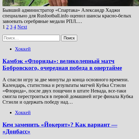
Бывший администратор «Спартака» Александр Хаджи
специально для Rusfootball.info оценил шансы красно-белых
завоевать серебряные медали РПЛ.…
Пагинация
1
2
3
4
Next
записей
Найти:
Хоккей
Камбэк «Флориды»: великолепный матч
Бобровского, очередная победа в овертайме
А спасли игру за две минуты до конца основного времени.
Календарь, статистика и результаты матчей Кубка Стэнли
«Флорида», после двух пощечин в штате Невада, все-таки
смогла перестроиться в первой домашней игре финала Кубка
Стэнли и одержать победу над…
Хоккей
Кем заменить «Йокерит»? Как вариант —
«Донбасс»