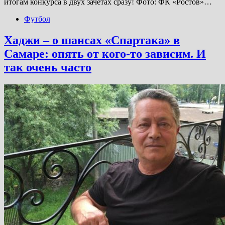
итогам конкурса в двух зачетах сразу! Фото: ФК «Ростов»…
Футбол
Хаджи – о шансах «Спартака» в
Самаре: опять от кого-то зависим. И
так очень часто