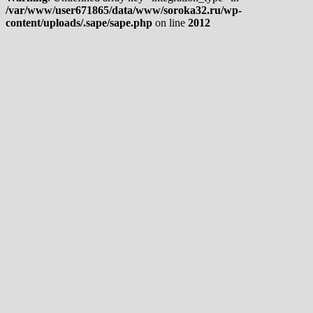
/var/www/user671865/data/www/soroka32.ru/wp-
content/uploads/.sape/sape.php
on line
2012