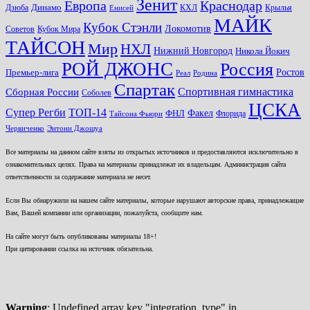
Зенит
Краснодар
Европа
Динамо
Дзюба
КХЛ
Крылья
Енисей
МАЙК
Кубок Стэнли
Локомотив
Советов
Кубок Мира
ТАЙСОН
Мир
НХЛ
Нижний Новгород
Никола Йокич
РОЙ ДЖОНС
Россия
Ростов
Премьер-лига
Реал
Родина
Спартак
Спортивная гимнастика
Сборная России
Соболев
ЦСКА
ТОП-14
Супер Регби
Факел
ФНЛ
Флорида
Тайсона Фьюри
Червиченко
Энтони Джошуа
Все материалы на данном сайте взяты из открытых источников и предоставляются исключительно в
ознакомительных целях. Права на материалы принадлежат их владельцам. Администрация сайта
ответственности за содержание материала не несет.
Если Вы обнаружили на нашем сайте материалы, которые нарушают авторские права, принадлежащие
Вам, Вашей компании или организации, пожалуйста, сообщите нам.
На сайте могут быть опубликованы материалы 18+!
При цитировании ссылка на источник обязательна.
Warning
: Undefined array key "integration_type" in