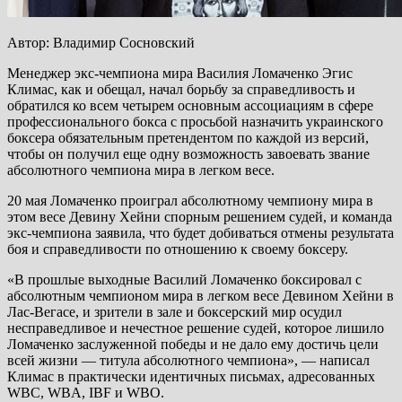
Автор: Владимир Сосновский
Менеджер экс-чемпиона мира Василия Ломаченко Эгис
Климас, как и обещал, начал борьбу за справедливость и
обратился ко всем четырем основным ассоциациям в сфере
профессионального бокса с просьбой назначить украинского
боксера обязательным претендентом по каждой из версий,
чтобы он получил еще одну возможность завоевать звание
абсолютного чемпиона мира в легком весе.
20 мая Ломаченко проиграл абсолютному чемпиону мира в
этом весе Девину Хейни спорным решением судей, и команда
экс-чемпиона заявила, что будет добиваться отмены результата
боя и справедливости по отношению к своему боксеру.
«В прошлые выходные Василий Ломаченко боксировал с
абсолютным чемпионом мира в легком весе Девином Хейни в
Лас-Вегасе, и зрители в зале и боксерский мир осудил
несправедливое и нечестное решение судей, которое лишило
Ломаченко заслуженной победы и не дало ему достичь цели
всей жизни — титула абсолютного чемпиона», — написал
Климас в практически идентичных письмах, адресованных
WBC, WBA, IBF и WBO.