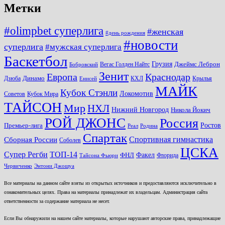
Метки
#olimpbet суперлига
#женская
#день рождения
#новости
суперлига
#мужская суперлига
Баскетбол
Грузия
Джеймс Леброн
Вегас Голден Найтс
Бобровский
Зенит
Краснодар
Европа
Динамо
Дзюба
КХЛ
Крылья
Енисей
МАЙК
Кубок Стэнли
Локомотив
Советов
Кубок Мира
ТАЙСОН
Мир
НХЛ
Нижний Новгород
Никола Йокич
РОЙ ДЖОНС
Россия
Ростов
Премьер-лига
Реал
Родина
Спартак
Спортивная гимнастика
Сборная России
Соболев
ЦСКА
ТОП-14
Супер Регби
Факел
ФНЛ
Флорида
Тайсона Фьюри
Червиченко
Энтони Джошуа
Все материалы на данном сайте взяты из открытых источников и предоставляются исключительно в
ознакомительных целях. Права на материалы принадлежат их владельцам. Администрация сайта
ответственности за содержание материала не несет.
Если Вы обнаружили на нашем сайте материалы, которые нарушают авторские права, принадлежащие