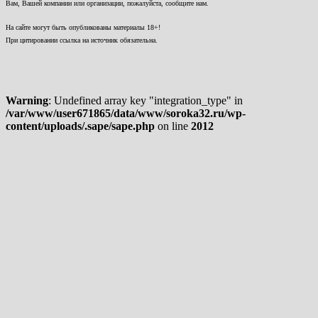
Вам, Вашей компании или организации, пожалуйста, сообщите нам.
На сайте могут быть опубликованы материалы 18+!
При цитировании ссылка на источник обязательна.
Warning
: Undefined array key "integration_type" in
/var/www/user671865/data/www/soroka32.ru/wp-
content/uploads/.sape/sape.php
on line
2012