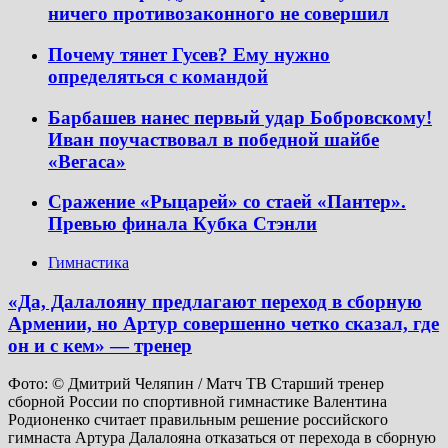
ничего противозаконного не совершил
Почему тянет Гусев? Ему нужно
определяться с командой
Барбашев нанес первый удар Бобровскому!
Иван поучаствовал в победной шайбе
«Вегаса»
Сражение «Рыцарей» со стаей «Пантер».
Превью финала Кубка Стэнли
Гимнастика
«Да, Далалояну предлагают переход в сборную
Армении, но Артур совершенно четко сказал, где
он и с кем» — тренер
Фото: © Дмитрий Челяпин / Матч ТВ Старший тренер
сборной России по спортивной гимнастике Валентина
Родионенко считает правильным решение российского
гимнаста Артура Далалояна отказаться от перехода в сборную