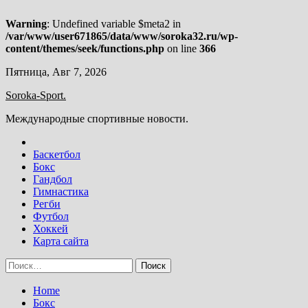
Warning
: Undefined variable $meta2 in
/var/www/user671865/data/www/soroka32.ru/wp-
content/themes/seek/functions.php
on line
366
Skip
Пятница, Авг 7, 2026
to
Soroka-Sport.
content
Международные спортивные новости.
Баскетбол
Бокс
Гандбол
Гимнастика
Регби
Футбол
Хоккей
Карта сайта
Найти:
Home
Бокс