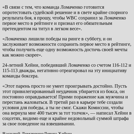
«В связи с тем, что команда Ломаченко готовится
опротестовать судейской решение и в свете крайне спорного
результата боя, я прошу, чтобы WBC сохранил за Ломаченко
первое место в рейтинге и признал его обязательным
претендентом на титул в легком весе».
«Ломаченко лишили победы на ринге в субботу, и он
заслуживает возможности сохранить первое место в рейтинге,
чтобы получить еще одну возможность достичь своей мечты
как можно скорее».
24-летний Хейни, победивший Ломаченко со счетом 116-112 и
115-113 дважды, негативно отреагировал на эту инициативу
команды боксера.
«Этот парень просто не умеет проигрывать достойно. Пусть
этот привилегированный неудачник убирается из бокса, он
постоянно оправдывается! Прими поражение как мужчина и
перестань жаловаться. В третий раз в карьере тебе создали
условия для победы, а ты не смог. Скажи Комиссии, чтобы
она вернула мне 400 тысяч за тот толчок», — написал Хейни в
соцсетях, видимо еще и крайне недовольный суммой штрафа
за свое поведение на взвешивании.
Василий ЛомаченкоДевин Хейни