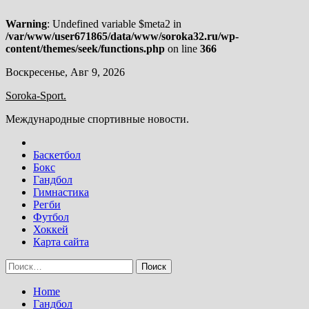
Warning
: Undefined variable $meta2 in
/var/www/user671865/data/www/soroka32.ru/wp-
content/themes/seek/functions.php
on line
366
Skip
Воскресенье, Авг 9, 2026
to
Soroka-Sport.
content
Международные спортивные новости.
Баскетбол
Бокс
Гандбол
Гимнастика
Регби
Футбол
Хоккей
Карта сайта
Найти:
Home
Гандбол