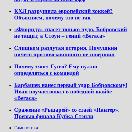
КХЛ разрушила европейский хоккей?
Объясняем, почему это не так
«Флориду» спасет только чудо. Бобровский
не тащит, а Стоун – гений «Вегаса»
Слишком раздутая история. Ничушкин
ничего противозаконного не совершил
Почему тянет Гусев? Ему нужно
определяться с командой
Барбашев нанес первый удар Бобровскому!
Иван поучаствовал в победной шайбе
«Вегаса»
Сражение «Рыцарей» со стаей «Пантер».
Превью финала Кубка Стэнли
Гимнастика