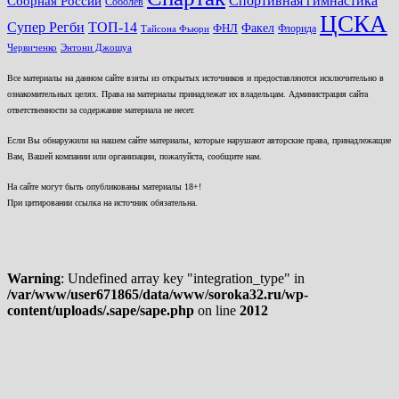
Спортивная гимнастика
Сборная России
Соболев
ЦСКА
ТОП-14
Супер Регби
Факел
ФНЛ
Флорида
Тайсона Фьюри
Червиченко
Энтони Джошуа
Все материалы на данном сайте взяты из открытых источников и предоставляются исключительно в
ознакомительных целях. Права на материалы принадлежат их владельцам. Администрация сайта
ответственности за содержание материала не несет.
Если Вы обнаружили на нашем сайте материалы, которые нарушают авторские права, принадлежащие
Вам, Вашей компании или организации, пожалуйста, сообщите нам.
На сайте могут быть опубликованы материалы 18+!
При цитировании ссылка на источник обязательна.
Warning
: Undefined array key "integration_type" in
/var/www/user671865/data/www/soroka32.ru/wp-
content/uploads/.sape/sape.php
on line
2012