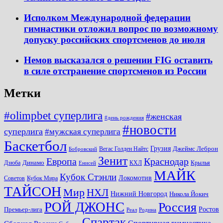
Исполком Международной федерации
гимнастики отложил вопрос по возможному
допуску российских спортсменов до июля
Немов высказался о решении FIG оставить
в силе отстранение спортсменов из России
Метки
#olimpbet суперлига
#женская
#день рождения
#новости
суперлига
#мужская суперлига
Баскетбол
Грузия
Джеймс Леброн
Вегас Голден Найтс
Бобровский
Зенит
Краснодар
Европа
Динамо
Дзюба
КХЛ
Крылья
Енисей
МАЙК
Кубок Стэнли
Локомотив
Советов
Кубок Мира
ТАЙСОН
Мир
НХЛ
Нижний Новгород
Никола Йокич
РОЙ ДЖОНС
Россия
Ростов
Премьер-лига
Реал
Родина
Спартак