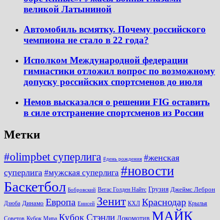
великой Латыниной
Автомобиль всмятку. Почему российского
чемпиона не стало в 22 года?
Исполком Международной федерации
гимнастики отложил вопрос по возможному
допуску российских спортсменов до июля
Немов высказался о решении FIG оставить
в силе отстранение спортсменов из России
Метки
#olimpbet суперлига
#женская
#день рождения
#новости
суперлига
#мужская суперлига
Баскетбол
Грузия
Джеймс Леброн
Вегас Голден Найтс
Бобровский
Зенит
Краснодар
Европа
Динамо
Дзюба
КХЛ
Крылья
Енисей
МАЙК
Кубок Стэнли
Локомотив
Советов
Кубок Мира