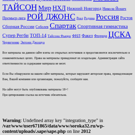
ТАЙСОН
Мир
НХЛ
Нижний Новгород
Никола Йокич
РОЙ ДЖОНС
Россия
Ростов
Премьер-лига
Реал
Родина
Спартак
Спортивная гимнастика
Сборная России
Соболев
ЦСКА
ТОП-14
Супер Регби
Факел
ФНЛ
Флорида
Тайсона Фьюри
Червиченко
Энтони Джошуа
Все материалы на данном сайте взяты из открытых источников и предоставляются исключительно в
ознакомительных целях. Права на материалы принадлежат их владельцам. Администрация сайта
ответственности за содержание материала не несет.
Если Вы обнаружили на нашем сайте материалы, которые нарушают авторские права, принадлежащие
Вам, Вашей компании или организации, пожалуйста, сообщите нам.
На сайте могут быть опубликованы материалы 18+!
При цитировании ссылка на источник обязательна.
Warning
: Undefined array key "integration_type" in
/var/www/user671865/data/www/soroka32.ru/wp-
content/uploads/.sape/sape.php
on line
2012