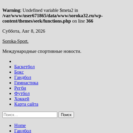
Warning
: Undefined variable $meta2 in
/var/www/user671865/data/www/soroka32.ru/wp-
content/themes/seek/functions.php
on line
366
Skip
Суббота, Авг 8, 2026
to
Soroka-Sport.
content
Международные спортивные новости.
Баскетбол
Бокс
Гандбол
Гимнастика
Регби
Футбол
Хоккей
Карта сайта
Найти:
Home
Гандбол