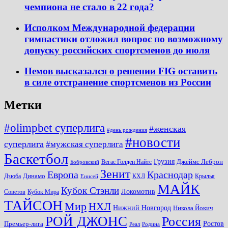
чемпиона не стало в 22 года?
Исполком Международной федерации
гимнастики отложил вопрос по возможному
допуску российских спортсменов до июля
Немов высказался о решении FIG оставить
в силе отстранение спортсменов из России
Метки
#olimpbet суперлига
#женская
#день рождения
#новости
суперлига
#мужская суперлига
Баскетбол
Грузия
Джеймс Леброн
Вегас Голден Найтс
Бобровский
Зенит
Краснодар
Европа
Динамо
Дзюба
КХЛ
Крылья
Енисей
МАЙК
Кубок Стэнли
Локомотив
Советов
Кубок Мира
ТАЙСОН
Мир
НХЛ
Нижний Новгород
Никола Йокич
РОЙ ДЖОНС
Россия
Ростов
Премьер-лига
Реал
Родина