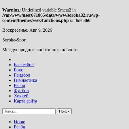
Warning
: Undefined variable $meta2 in
/var/www/user671865/data/www/soroka32.ru/wp-
content/themes/seek/functions.php
on line
366
Skip
Воскресенье, Авг 9, 2026
to
Soroka-Sport.
content
Международные спортивные новости.
Баскетбол
Бокс
Гандбол
Гимнастика
Регби
Футбол
Хоккей
Карта сайта
Найти:
Home
Регби