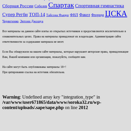
Спартак
Спортивная гимнастика
Сборная России
Соболев
ЦСКА
ТОП-14
Супер Регби
Факел
ФНЛ
Флорида
Тайсона Фьюри
Червиченко
Энтони Джошуа
Все материалы на данном сайте взяты из открытых источников и предоставляются исключительно в
ознакомительных целях. Права на материалы принадлежат их владельцам. Администрация сайта
ответственности за содержание материала не несет.
Если Вы обнаружили на нашем сайте материалы, которые нарушают авторские права, принадлежащие
Вам, Вашей компании или организации, пожалуйста, сообщите нам.
На сайте могут быть опубликованы материалы 18+!
При цитировании ссылка на источник обязательна.
Warning
: Undefined array key "integration_type" in
/var/www/user671865/data/www/soroka32.ru/wp-
content/uploads/.sape/sape.php
on line
2012