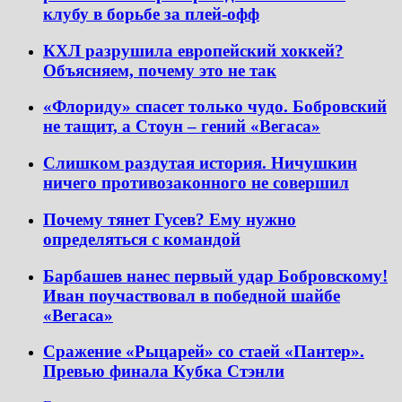
клубу в борьбе за плей-офф
КХЛ разрушила европейский хоккей?
Объясняем, почему это не так
«Флориду» спасет только чудо. Бобровский
не тащит, а Стоун – гений «Вегаса»
Слишком раздутая история. Ничушкин
ничего противозаконного не совершил
Почему тянет Гусев? Ему нужно
определяться с командой
Барбашев нанес первый удар Бобровскому!
Иван поучаствовал в победной шайбе
«Вегаса»
Сражение «Рыцарей» со стаей «Пантер».
Превью финала Кубка Стэнли