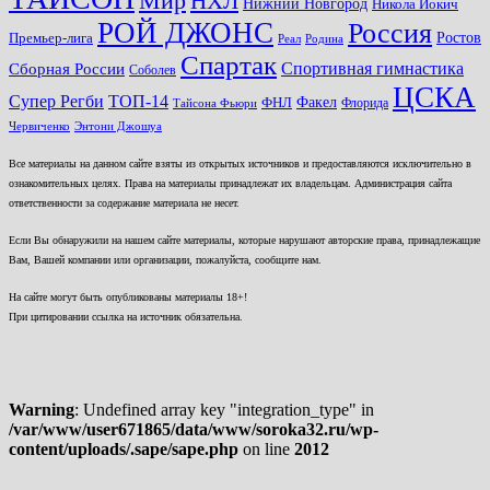
Мир
НХЛ
Нижний Новгород
Никола Йокич
РОЙ ДЖОНС
Россия
Ростов
Премьер-лига
Реал
Родина
Спартак
Спортивная гимнастика
Сборная России
Соболев
ЦСКА
ТОП-14
Супер Регби
Факел
ФНЛ
Флорида
Тайсона Фьюри
Червиченко
Энтони Джошуа
Все материалы на данном сайте взяты из открытых источников и предоставляются исключительно в
ознакомительных целях. Права на материалы принадлежат их владельцам. Администрация сайта
ответственности за содержание материала не несет.
Если Вы обнаружили на нашем сайте материалы, которые нарушают авторские права, принадлежащие
Вам, Вашей компании или организации, пожалуйста, сообщите нам.
На сайте могут быть опубликованы материалы 18+!
При цитировании ссылка на источник обязательна.
Warning
: Undefined array key "integration_type" in
/var/www/user671865/data/www/soroka32.ru/wp-
content/uploads/.sape/sape.php
on line
2012