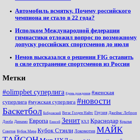
Автомобиль всмятку. Почему российского
чемпиона не стало в 22 года?
Исполком Международной федерации
гимнастики отложил вопрос по возможному
допуску российских спортсменов до июля
Немов высказался о решении FIG оставить
в силе отстранение спортсменов из России
Метки
#olimpbet суперлига
#женская
#день рождения
#новости
суперлига
#мужская суперлига
Баскетбол
Грузия
Джеймс Леброн
Вегас Голден Найтс
Бобровский
Зенит
Краснодар
Европа
Динамо
Дзюба
КХЛ
Крылья
Енисей
МАЙК
Кубок Стэнли
Локомотив
Советов
Кубок Мира
ТАЙСОН