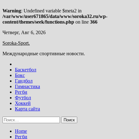
Warning
: Undefined variable $meta2 in
/var/www/user671865/data/www/soroka32.ru/wp-
content/themes/seek/functions.php
on line
366
Skip
Четверг, Авг 6, 2026
to
Soroka-Sport.
content
Международные спортивные новости.
Баскетбол
Бокс
Гандбол
Гимнастика
Регби
Футбол
Хоккей
Карта сайта
Найти:
Home
Регби