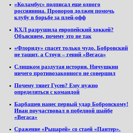
«Коламбус» подписал еще одного
россиянина. Проворов должен помочь
клубу в борьбе за плей-офф
КХЛ разрушила европейский хоккей?
Объясняем, почему это не так
«Флориду» спасет только чудо. Бобровский
не тащит, а Стоун – гений «Вегаса»
Слишком раздутая история. Ничушкин
ничего противозаконного не совершил
Почему тянет Гусев? Ему нужно
определяться с командой
Барбашев нанес первый удар Бобровскому!
Иван поучаствовал в победной шайбе
«Вегаса»
Сражение «Рыцарей» со стаей «Пантер».