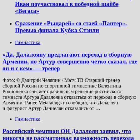
Иван поучаствовал в победной шайбе
«Вегаса»
Сражение «Рыцарей» со стаей «Пантер».
Превью финала Кубка Стэнли
Гимнастика
«Да, Далалояну предлагают переход в сборную
Армении, но Артур совершенно четко сказал, где
он и с кем» — тренер
Фото: © Дмитрий Челяпин / Матч ТВ Старший тренер
сборной России по спортивной гимнастике Валентина
Родионенко считает правильным решение российского
гимнаста Артура Далалояна отказаться от перехода в сборную
Армении. Ранее Metaratings.ru сообщил, что Далалоян
и фигурист Артур Даниелян отказались от …
Гимнастика
Российский чемпион ОИ Далалоян заявил, что
никогда не рассматривал возможность перехода