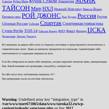
МАЙК
Кубок Стэнли
Локомотив
Советов
Кубок Мира
ТАЙСОН
Мир
НХЛ
Нижний Новгород
Никола Йокич
РОЙ ДЖОНС
Россия
Ростов
Премьер-лига
Реал
Родина
Спартак
Спортивная гимнастика
Сборная России
Соболев
ЦСКА
ТОП-14
Супер Регби
Факел
ФНЛ
Флорида
Тайсона Фьюри
Червиченко
Энтони Джошуа
Все материалы на данном сайте взяты из открытых источников и предоставляются исключительно в
ознакомительных целях. Права на материалы принадлежат их владельцам. Администрация сайта
ответственности за содержание материала не несет.
Если Вы обнаружили на нашем сайте материалы, которые нарушают авторские права, принадлежащие
Вам, Вашей компании или организации, пожалуйста, сообщите нам.
На сайте могут быть опубликованы материалы 18+!
При цитировании ссылка на источник обязательна.
Warning
: Undefined array key "integration_type" in
/var/www/user671865/data/www/soroka32.ru/wp-
content/uploads/.sape/sape.php
on line
2012