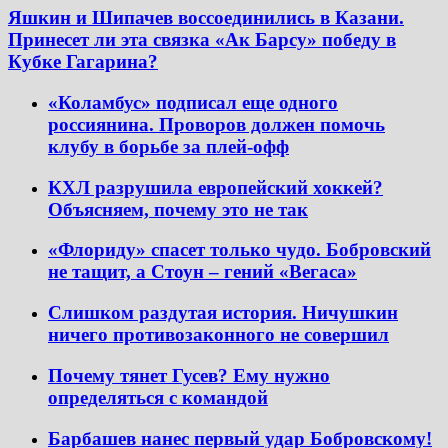
Яшкин и Шипачев воссоединились в Казани.
Принесет ли эта связка «Ак Барсу» победу в
Кубке Гагарина?
«Коламбус» подписал еще одного
россиянина. Проворов должен помочь
клубу в борьбе за плей-офф
КХЛ разрушила европейский хоккей?
Объясняем, почему это не так
«Флориду» спасет только чудо. Бобровский
не тащит, а Стоун – гений «Вегаса»
Слишком раздутая история. Ничушкин
ничего противозаконного не совершил
Почему тянет Гусев? Ему нужно
определяться с командой
Барбашев нанес первый удар Бобровскому!