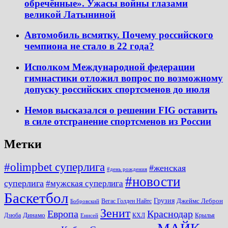
обречённые». Ужасы войны глазами
великой Латыниной
Автомобиль всмятку. Почему российского
чемпиона не стало в 22 года?
Исполком Международной федерации
гимнастики отложил вопрос по возможному
допуску российских спортсменов до июля
Немов высказался о решении FIG оставить
в силе отстранение спортсменов из России
Метки
#olimpbet суперлига
#женская
#день рождения
#новости
суперлига
#мужская суперлига
Баскетбол
Грузия
Джеймс Леброн
Вегас Голден Найтс
Бобровский
Зенит
Краснодар
Европа
Динамо
Дзюба
КХЛ
Крылья
Енисей